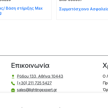
ας/ Βάση στήριξης Max
Συρματόσχοινο Ασφαλεί
g
Επικοινωνία
Χ
Ρόδου 133, Αθήνα 10443
Ο 
(+30) 211 725 5427
Πρ
sales@lightingexpert.gr
Όρ
Τρ
Τρ