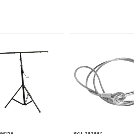
666228
SKU: 060697