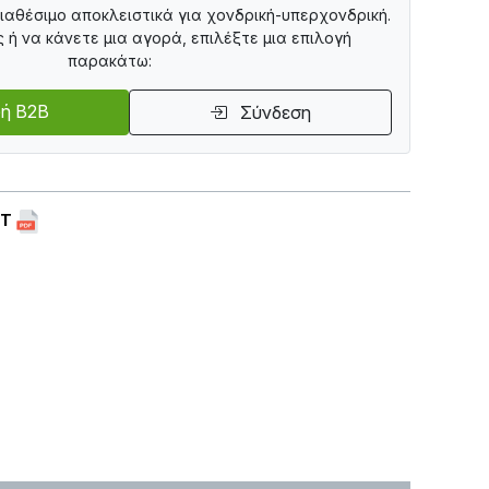
διαθέσιμο αποκλειστικά για χονδρική-υπερχονδρική.
ς ή να κάνετε μια αγορά, επιλέξτε μια επιλογή
παρακάτω:
ή B2B
Σύνδεση
ET