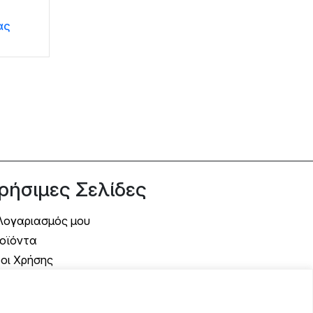
ας
ρήσιμες Σελίδες
Λογαριασμός μου
οϊόντα
οι Χρήσης
όποι Αποστολής
όποι Πληρωμής