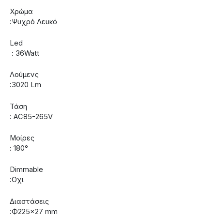
Χρώμα
:Ψυχρό Λευκό
Led
: 36Watt
Λούμενς
:3020 Lm
Τάση
: AC85-265V
Μοίρες
: 180°
Dimmable
:Οχι
Διαστάσεις
:Ф225×27 mm