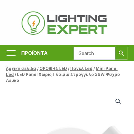
Μετάβαση
στο
περιεχόμενο
ΠΡΟΪΟΝΤΑ
Αρχική σελίδα
/
ΟΡΟΦΗΣ LED
/
Πάνελ Led
/
Mini Panel
Led
/ LED Panel Χωρίς Πλαίσιο Στρογγυλό 36W Ψυχρό
Λευκό