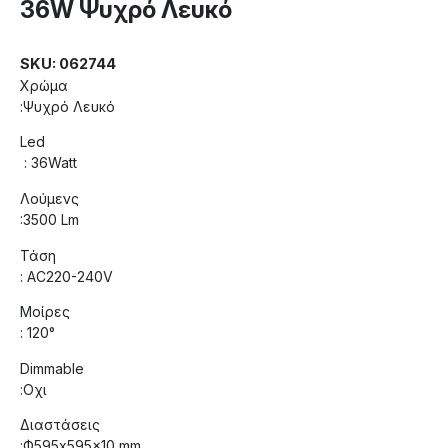
36W Ψυχρό Λευκό
SKU: 062744
Χρώμα
:Ψυχρό Λευκό
Led
: 36Watt
Λούμενς
:3500 Lm
Τάση
: AC220-240V
Μοίρες
: 120°
Dimmable
:Οχι
Διαστάσεις
:Ф595x595x10 mm