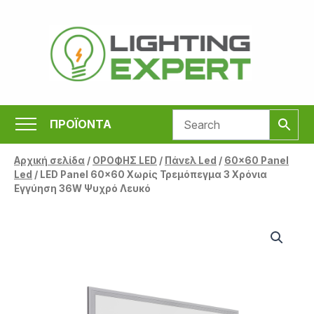
Μετάβαση
στο
περιεχόμενο
ΠΡΟΪΟΝΤΑ
Αρχική σελίδα
/
ΟΡΟΦΗΣ LED
/
Πάνελ Led
/
60x60 Panel
Led
/ LED Panel 60×60 Χωρίς Τρεμόπεγμα 3 Χρόνια
Εγγύηση 36W Ψυχρό Λευκό