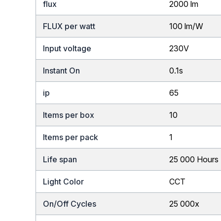
flux
2000 lm
FLUX per watt
100 lm/W
Input voltage
230V
Instant On
0.1s
ip
65
Items per box
10
Items per pack
1
Life span
25 000 Hours
Light Color
CCT
On/Off Cycles
25 000x