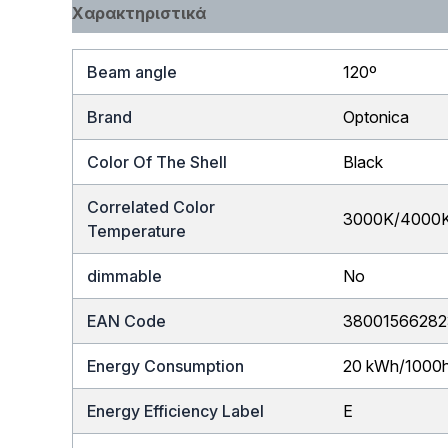
Χαρακτηριστικά
Beam angle
120º
Brand
Optonica
Color Of The Shell
Black
Correlated Color
3000K/4000
Temperature
dimmable
No
EAN Code
3800156628
Energy Consumption
20 kWh/1000
Energy Efficiency Label
E