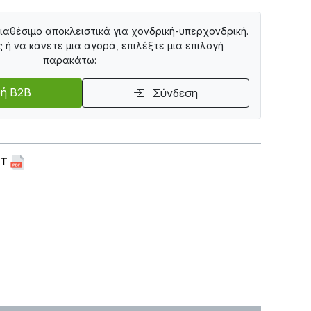
διαθέσιμο αποκλειστικά για χονδρική-υπερχονδρική.
ς ή να κάνετε μια αγορά, επιλέξτε μια επιλογή
παρακάτω:
ή B2B
Σύνδεση
ET