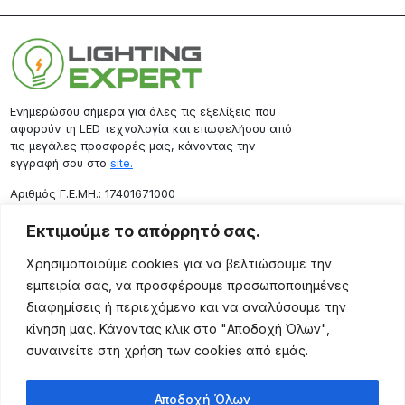
Ενημερώσου σήμερα για όλες τις εξελίξεις που
αφορούν τη LED τεχνολογία και επωφελήσου από
τις μεγάλες προσφορές μας, κάνοντας την
εγγραφή σου στο
site.
Aριθμός Γ.Ε.ΜΗ.: 17401671000
Επικοινωνία
Εκτιμούμε το απόρρητό σας.
Ρόδου 133, Αθήνα 10443
Χρησιμοποιούμε cookies για να βελτιώσουμε την
(+30) 211 725 5427
εμπειρία σας, να προσφέρουμε προσωποποιημένες
sales@lightingexpert.gr
διαφημίσεις ή περιεχόμενο και να αναλύσουμε την
κίνηση μας. Κάνοντας κλικ στο "Αποδοχή Όλων",
συναινείτε στη χρήση των cookies από εμάς.
Χρήσιμες Σελίδες
Αποδοχή Όλων