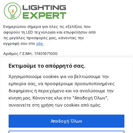
Ενημερώσου σήμερα για όλες τις εξελίξεις που
αφορούν τη LED τεχνολογία και επωφελήσου από
τις μεγάλες προσφορές μας, κάνοντας την
εγγραφή σου στο
site.
Aριθμός Γ.Ε.ΜΗ.: 17401671000
Επικοινωνία
Εκτιμούμε το απόρρητό σας.
Ρόδου 133, Αθήνα 10443
Χρησιμοποιούμε cookies για να βελτιώσουμε την
(+30) 211 725 5427
εμπειρία σας, να προσφέρουμε προσωποποιημένες
sales@lightingexpert.gr
διαφημίσεις ή περιεχόμενο και να αναλύσουμε την
κίνηση μας. Κάνοντας κλικ στο "Αποδοχή Όλων",
συναινείτε στη χρήση των cookies από εμάς.
Χρήσιμες Σελίδες
Αποδοχή Όλων
Ο Λογαριασμός μου
Προϊόντα