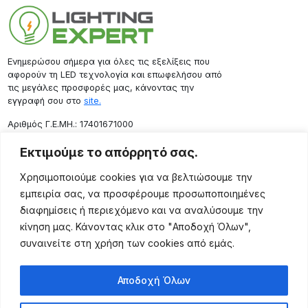
Ενημερώσου σήμερα για όλες τις εξελίξεις που
αφορούν τη LED τεχνολογία και επωφελήσου από
τις μεγάλες προσφορές μας, κάνοντας την
εγγραφή σου στο
site.
Aριθμός Γ.Ε.ΜΗ.: 17401671000
Επικοινωνία
Εκτιμούμε το απόρρητό σας.
Ρόδου 133, Αθήνα 10443
Χρησιμοποιούμε cookies για να βελτιώσουμε την
(+30) 211 725 5427
εμπειρία σας, να προσφέρουμε προσωποποιημένες
sales@lightingexpert.gr
διαφημίσεις ή περιεχόμενο και να αναλύσουμε την
κίνηση μας. Κάνοντας κλικ στο "Αποδοχή Όλων",
συναινείτε στη χρήση των cookies από εμάς.
Χρήσιμες Σελίδες
Αποδοχή Όλων
Ο Λογαριασμός μου
Προϊόντα