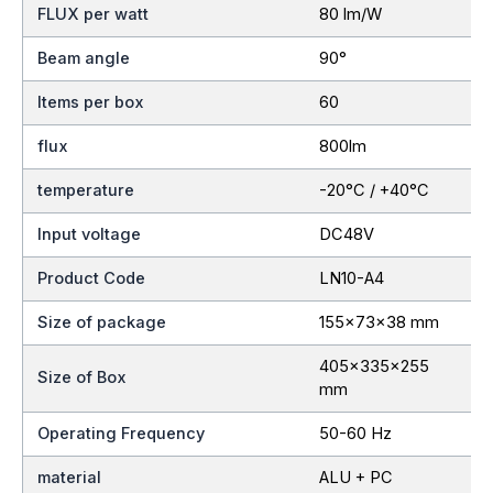
FLUX per watt
80 lm/W
Beam angle
90°
Items per box
60
flux
800lm
temperature
-20°C / +40°C
Input voltage
DC48V
Product Code
LN10-A4
Size of package
155x73x38 mm
405x335x255
Size of Box
mm
Operating Frequency
50-60 Hz
material
ALU + PC