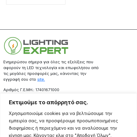
Ενημερώσου σήμερα για όλες τις εξελίξεις που
αφορούν τη LED τεχνολογία και επωφελήσου από
τις μεγάλες προσφορές μας, κάνοντας την
εγγραφή σου στο
site.
Aριθμός Γ.Ε.ΜΗ.: 17401671000
Επικοινωνία
Εκτιμούμε το απόρρητό σας.
Ρόδου 133, Αθήνα 10443
Χρησιμοποιούμε cookies για να βελτιώσουμε την
(+30) 211 725 5427
εμπειρία σας, να προσφέρουμε προσωποποιημένες
sales@lightingexpert.gr
διαφημίσεις ή περιεχόμενο και να αναλύσουμε την
κίνηση μας. Κάνοντας κλικ στο "Αποδοχή Όλων",