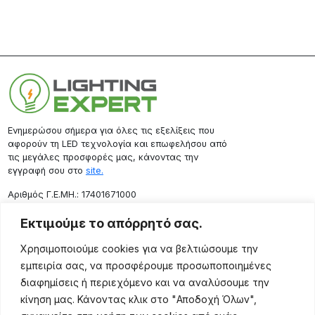
Ενημερώσου σήμερα για όλες τις εξελίξεις που
αφορούν τη LED τεχνολογία και επωφελήσου από
τις μεγάλες προσφορές μας, κάνοντας την
εγγραφή σου στο
site.
Aριθμός Γ.Ε.ΜΗ.: 17401671000
Επικοινωνία
Εκτιμούμε το απόρρητό σας.
Ρόδου 133, Αθήνα 10443
Χρησιμοποιούμε cookies για να βελτιώσουμε την
(+30) 211 725 5427
εμπειρία σας, να προσφέρουμε προσωποποιημένες
sales@lightingexpert.gr
διαφημίσεις ή περιεχόμενο και να αναλύσουμε την
κίνηση μας. Κάνοντας κλικ στο "Αποδοχή Όλων",