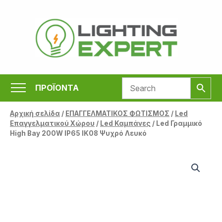
Μετάβαση
στο
περιεχόμενο
ΠΡΟΪΟΝΤΑ
Αρχική σελίδα
/
ΕΠΑΓΓΕΛΜΑΤΙΚΟΣ ΦΩΤΙΣΜΟΣ
/
Led
Επαγγελματικού Χώρου
/
Led Καμπάνες
/ Led Γραμμικό
High Bay 200W IP65 IK08 Ψυχρό Λευκό