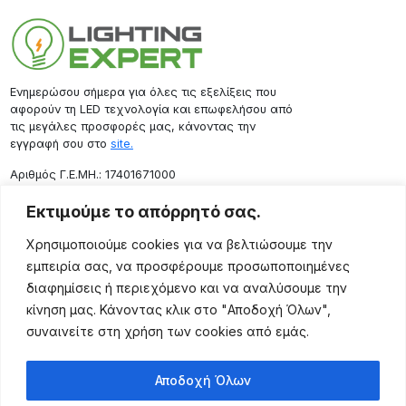
Ενημερώσου σήμερα για όλες τις εξελίξεις που
αφορούν τη LED τεχνολογία και επωφελήσου από
τις μεγάλες προσφορές μας, κάνοντας την
εγγραφή σου στο
site.
Aριθμός Γ.Ε.ΜΗ.: 17401671000
Επικοινωνία
Εκτιμούμε το απόρρητό σας.
Ρόδου 133, Αθήνα 10443
Χρησιμοποιούμε cookies για να βελτιώσουμε την
(+30) 211 725 5427
εμπειρία σας, να προσφέρουμε προσωποποιημένες
sales@lightingexpert.gr
διαφημίσεις ή περιεχόμενο και να αναλύσουμε την
κίνηση μας. Κάνοντας κλικ στο "Αποδοχή Όλων",
συναινείτε στη χρήση των cookies από εμάς.
Χρήσιμες Σελίδες
Αποδοχή Όλων
Ο Λογαριασμός μου