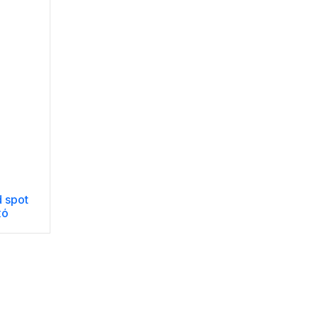
 spot
κό