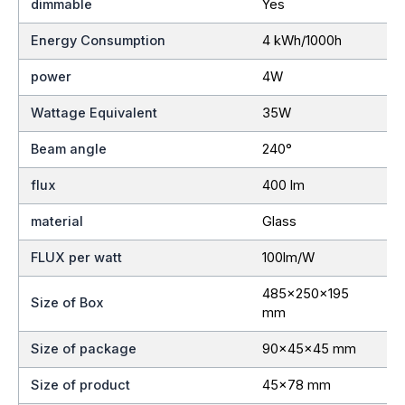
dimmable
Yes
Energy Consumption
4 kWh/1000h
power
4W
Wattage Equivalent
35W
Beam angle
240°
flux
400 lm
material
Glass
FLUX per watt
100lm/W
485x250x195
Size of Box
mm
Size of package
90x45x45 mm
Size of product
45×78 mm