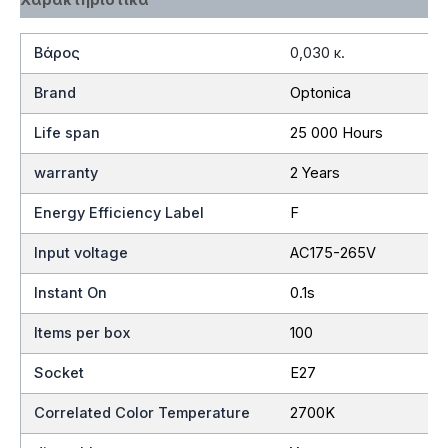
Βάρος
0,030 κ.
Brand
Optonica
Life span
25 000 Hours
warranty
2 Years
Energy Efficiency Label
F
Input voltage
AC175-265V
Instant On
0.1s
Items per box
100
Socket
E27
Correlated Color Temperature
2700K