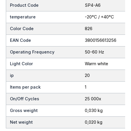
Product Code
SP4-A6
temperature
-20°C / +40°C
Color Code
826
EAN Code
3800156613256
Operating Frequency
50-60 Hz
Light Color
Warm white
ip
20
Items per pack
1
On/Off Cycles
25 000x
Gross weight
0,030 kg
Net weight
0,020 kg