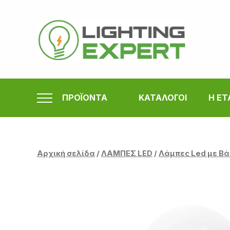
Μετάβαση
στο
περιεχόμενο
ΠΡΟΪΟΝΤΑ
ΚΑΤΑΛΟΓΟΙ
Η ΕΤ
Αρχική σελίδα
/
ΛΑΜΠΕΣ LED
/
Λάμπες Led με Βά