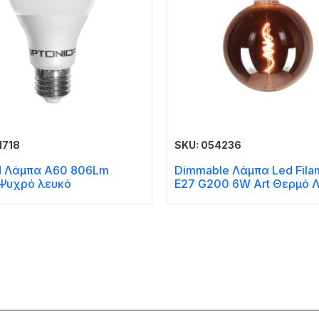
1718
SKU: 054236
d Λάμπα A60 806Lm
Dimmable Λάμπα Led Fila
 Ψυχρό λευκό
E27 G200 6W Art Θερμό 