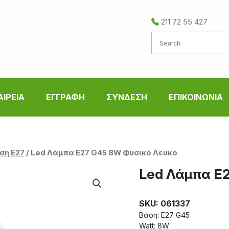
211 72 55 427
ΑΙΡΕΙΑ
ΕΓΓΡΑΦΗ
ΣΥΝΔΕΣΗ
ΕΠΙΚΟΙΝΩΝΙΑ
ση Ε27
/ Led Λάμπα E27 G45 8W Φυσικό Λευκό
Led Λάμπα E2
SKU: 061337
Βάση: E27 G45
Watt: 8W