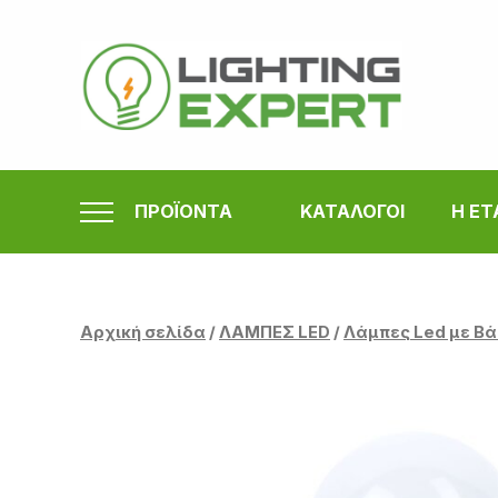
Μετάβαση
στο
περιεχόμενο
ΠΡΟΪΟΝΤΑ
ΚΑΤΑΛΟΓΟΙ
Η ΕΤ
Αρχική σελίδα
/
ΛΑΜΠΕΣ LED
/
Λάμπες Led με Βά