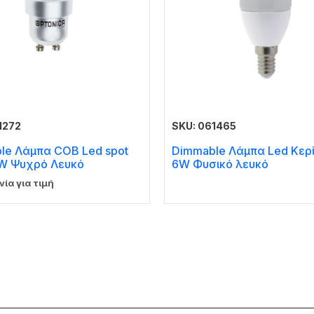
1272
SKU: 061465
le Λάμπα COB Led spot
Dimmable Λάμπα Led Κερί
W Ψυχρό Λευκό
6W Φυσικό λευκό
νία για τιμή