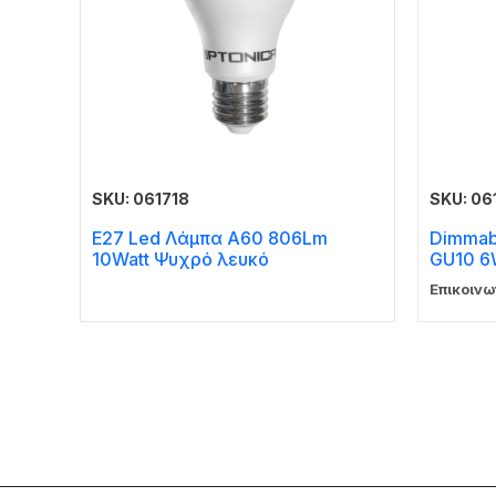
SKU: 061718
SKU: 06
E27 Led Λάμπα A60 806Lm
Dimmab
10Watt Ψυχρό λευκό
GU10 6
Επικοινω