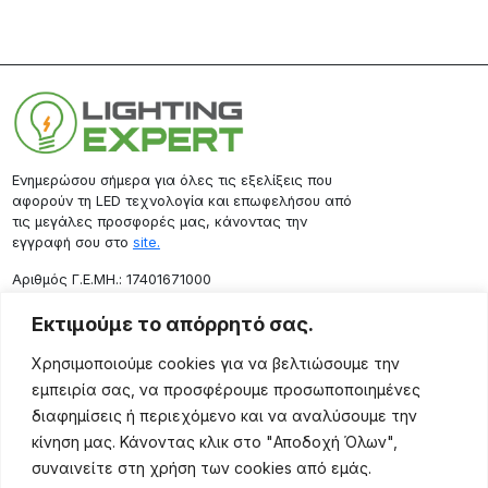
Ενημερώσου σήμερα για όλες τις εξελίξεις που
αφορούν τη LED τεχνολογία και επωφελήσου από
τις μεγάλες προσφορές μας, κάνοντας την
εγγραφή σου στο
site.
Aριθμός Γ.Ε.ΜΗ.: 17401671000
Επικοινωνία
Εκτιμούμε το απόρρητό σας.
Ρόδου 133, Αθήνα 10443
Χρησιμοποιούμε cookies για να βελτιώσουμε την
(+30) 211 725 5427
εμπειρία σας, να προσφέρουμε προσωποποιημένες
sales@lightingexpert.gr
διαφημίσεις ή περιεχόμενο και να αναλύσουμε την
κίνηση μας. Κάνοντας κλικ στο "Αποδοχή Όλων",
συναινείτε στη χρήση των cookies από εμάς.