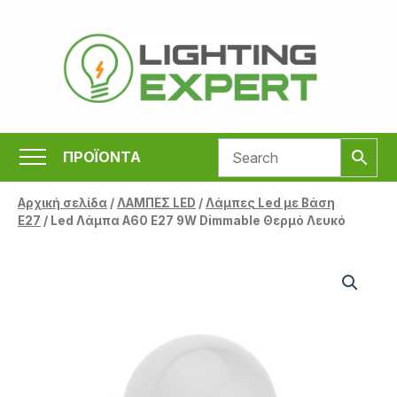
Μετάβαση
στο
περιεχόμενο
ΠΡΟΪΟΝΤΑ
Αρχική σελίδα
/
ΛΑΜΠΕΣ LED
/
Λάμπες Led με Βάση
Ε27
/ Led Λάμπα A60 E27 9W Dimmable Θερμό Λευκό