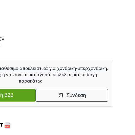
0V
m
διαθέσιμο αποκλειστικά για χονδρική-υπερχονδρική.
ς ή να κάνετε μια αγορά, επιλέξτε μια επιλογή
παρακάτω:
ή B2B
Σύνδεση
ET