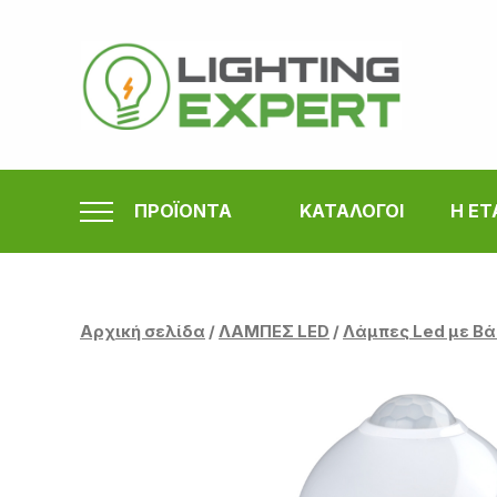
Μετάβαση
στο
περιεχόμενο
ΠΡΟΪΟΝΤΑ
ΚΑΤΑΛΟΓΟΙ
Η ΕΤ
Αρχική σελίδα
/
ΛΑΜΠΕΣ LED
/
Λάμπες Led με Βά