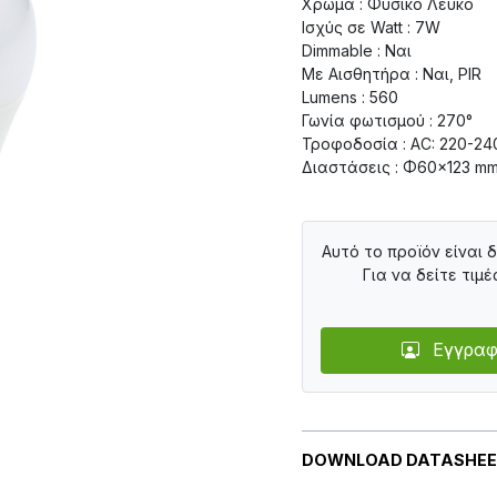
Χρώμα : Φυσικό Λευκό
Ισχύς σε Watt : 7W
Dimmable : Ναι
Με Αισθητήρα : Ναι, PIR
Lumens : 560
Γωνία φωτισμού : 270°
Τροφοδοσία : AC: 220-24
Διαστάσεις : Φ60×123 m
Αυτό το προϊόν είναι 
Για να δείτε τιμέ
Εγγραφ
DOWNLOAD DATASHE