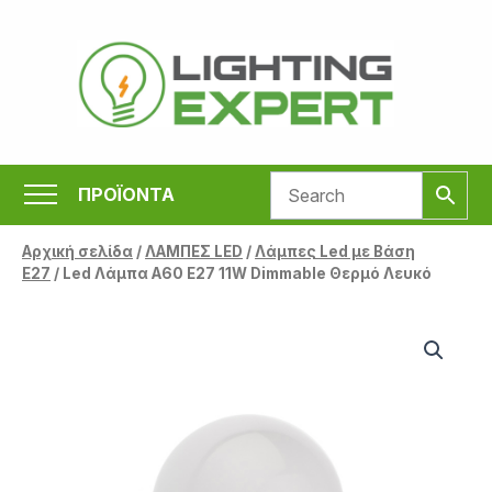
Μετάβαση
στο
περιεχόμενο
ΠΡΟΪΟΝΤΑ
Αρχική σελίδα
/
ΛΑΜΠΕΣ LED
/
Λάμπες Led με Βάση
Ε27
/ Led Λάμπα A60 E27 11W Dimmable Θερμό Λευκό