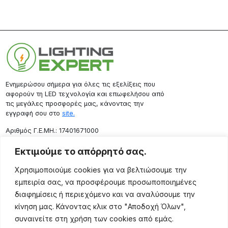
Ενημερώσου σήμερα για όλες τις εξελίξεις που
αφορούν τη LED τεχνολογία και επωφελήσου από
τις μεγάλες προσφορές μας, κάνοντας την
εγγραφή σου στο
site.
Aριθμός Γ.Ε.ΜΗ.: 17401671000
Επικοινωνία
Εκτιμούμε το απόρρητό σας.
Ρόδου 133, Αθήνα 10443
Χρησιμοποιούμε cookies για να βελτιώσουμε την
(+30) 211 725 5427
εμπειρία σας, να προσφέρουμε προσωποποιημένες
sales@lightingexpert.gr
διαφημίσεις ή περιεχόμενο και να αναλύσουμε την
κίνηση μας. Κάνοντας κλικ στο "Αποδοχή Όλων",
συναινείτε στη χρήση των cookies από εμάς.