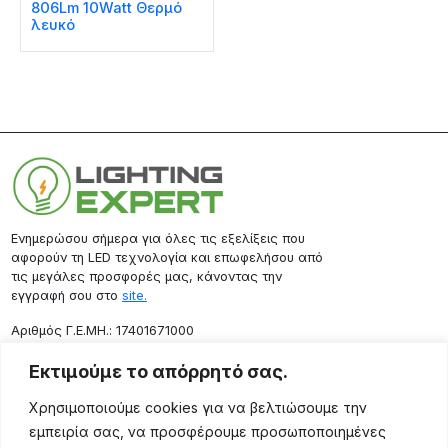
806Lm 10Watt Θερμό
λευκό
Ενημερώσου σήμερα για όλες τις εξελίξεις που
αφορούν τη LED τεχνολογία και επωφελήσου από
τις μεγάλες προσφορές μας, κάνοντας την
εγγραφή σου στο
site.
Aριθμός Γ.Ε.ΜΗ.: 17401671000
Επικοινωνία
Εκτιμούμε το απόρρητό σας.
Ρόδου 133, Αθήνα 10443
Χρησιμοποιούμε cookies για να βελτιώσουμε την
(+30) 211 725 5427
εμπειρία σας, να προσφέρουμε προσωποποιημένες