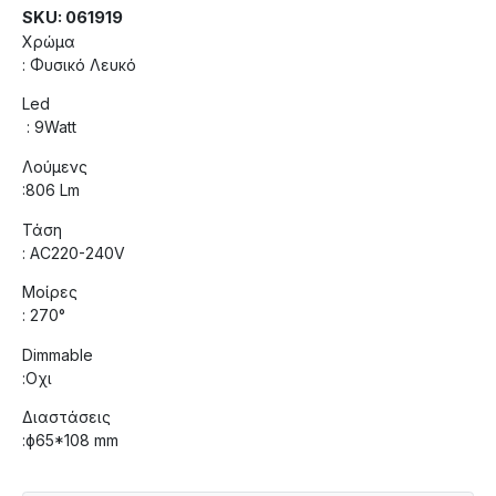
SKU: 061919
Χρώμα
: Φυσικό Λευκό
Led
: 9Watt
Λούμενς
:806 Lm
Τάση
: AC220-240V
Μοίρες
: 270°
Dimmable
:Οχι
Διαστάσεις
:ф65*108 mm