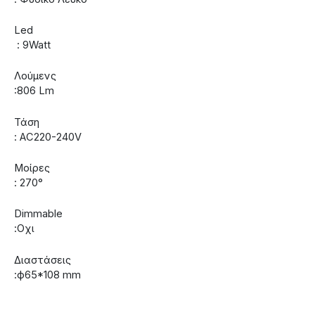
Led
: 9Watt
Λούμενς
:806 Lm
Τάση
: AC220-240V
Μοίρες
: 270°
Dimmable
:Οχι
Διαστάσεις
:ф65*108 mm