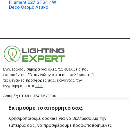
Filament E27 ST64 4W
Deco Θερμό Λευκό
Ενημερώσου σήμερα για όλες τις εξελίξεις που
αφορούν τη LED τεχνολογία και επωφελήσου από
τις μεγάλες προσφορές μας, κάνοντας την
εγγραφή σου στο
site.
Aριθμός Γ.Ε.ΜΗ.: 17401671000
Επικοινωνία
Εκτιμούμε το απόρρητό σας.
Ρόδου 133, Αθήνα 10443
Χρησιμοποιούμε cookies για να βελτιώσουμε την
(+30) 211 725 5427
εμπειρία σας, να προσφέρουμε προσωποποιημένες