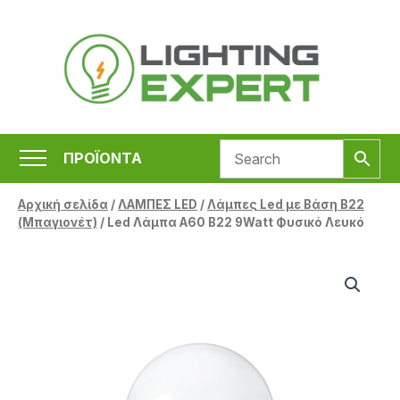
Μετάβαση
στο
περιεχόμενο
ΠΡΟΪΟΝΤΑ
Αρχική σελίδα
/
ΛΑΜΠΕΣ LED
/
Λάμπες Led με Βάση B22
(Μπαγιονέτ)
/ Led Λάμπα A60 B22 9Watt Φυσικό Λευκό