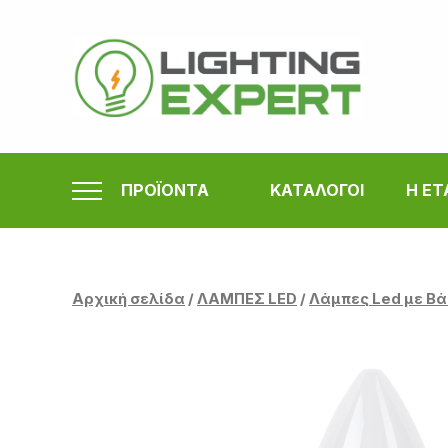
Μετάβαση
στο
περιεχόμενο
ΠΡΟΪΟΝΤΑ
ΚΑΤΑΛΟΓΟΙ
Η ΕΤ
Αρχική σελίδα
/
ΛΑΜΠΕΣ LED
/
Λάμπες Led με Βά