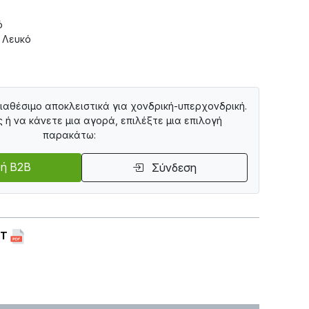
ό
 Λευκό
διαθέσιμο αποκλειστικά για χονδρική-υπερχονδρική.
ς ή να κάνετε μια αγορά, επιλέξτε μια επιλογή
παρακάτω:
ή B2B
Σύνδεση
ET