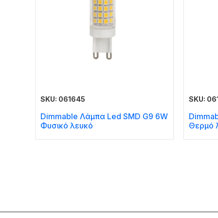
SKU: 061645
SKU: 06
Dimmable Λάμπα Led SMD G9 6W
Dimmab
Φυσικό λευκό
Θερμό 