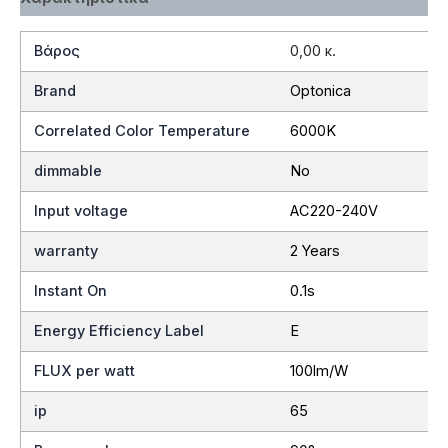
Βάρος
0,00 κ.
Brand
Optonica
Correlated Color Temperature
6000K
dimmable
No
Input voltage
AC220-240V
warranty
2 Years
Instant On
0.1s
Energy Efficiency Label
E
FLUX per watt
100lm/W
ip
65