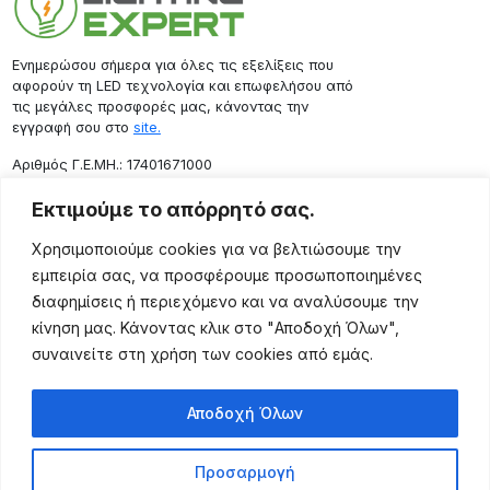
Ενημερώσου σήμερα για όλες τις εξελίξεις που
αφορούν τη LED τεχνολογία και επωφελήσου από
τις μεγάλες προσφορές μας, κάνοντας την
εγγραφή σου στο
site.
Aριθμός Γ.Ε.ΜΗ.: 17401671000
Επικοινωνία
Εκτιμούμε το απόρρητό σας.
Ρόδου 133, Αθήνα 10443
Χρησιμοποιούμε cookies για να βελτιώσουμε την
(+30) 211 725 5427
εμπειρία σας, να προσφέρουμε προσωποποιημένες
sales@lightingexpert.gr
διαφημίσεις ή περιεχόμενο και να αναλύσουμε την
κίνηση μας. Κάνοντας κλικ στο "Αποδοχή Όλων",
συναινείτε στη χρήση των cookies από εμάς.
Χρήσιμες Σελίδες
Αποδοχή Όλων
Ο Λογαριασμός μου
Προϊόντα
Προσαρμογή
Όροι Χρήσης