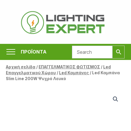
Μετάβαση
στο
περιεχόμενο
ΠΡΟΪΟΝΤΑ
Αρχική σελίδα
/
ΕΠΑΓΓΕΛΜΑΤΙΚΟΣ ΦΩΤΙΣΜΟΣ
/
Led
Επαγγελματικού Χώρου
/
Led Καμπάνες
/ Led Καμπάνα
Slim Line 200W Ψυχρό Λευκό