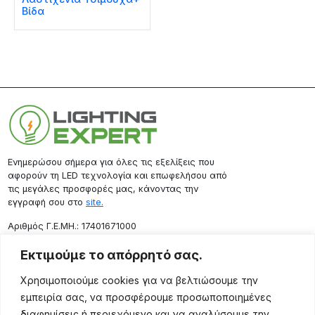
Βίδα
Ενημερώσου σήμερα για όλες τις εξελίξεις που
αφορούν τη LED τεχνολογία και επωφελήσου από
τις μεγάλες προσφορές μας, κάνοντας την
εγγραφή σου στο
site.
Aριθμός Γ.Ε.ΜΗ.: 17401671000
Επικοινωνία
Εκτιμούμε το απόρρητό σας.
Ρόδου 133, Αθήνα 10443
Χρησιμοποιούμε cookies για να βελτιώσουμε την
(+30) 211 725 5427
εμπειρία σας, να προσφέρουμε προσωποποιημένες
sales@lightingexpert.gr
διαφημίσεις ή περιεχόμενο και να αναλύσουμε την