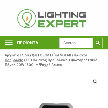
Μετάβαση
στο
περιεχόμενο
ΠΡΟΪΟΝΤΑ
Αρχική σελίδα
/
ΦΩΤΟΒΟΛΤΑΪΚΑ SOLAR
/
Ηλιακοί
Προβολείς
/ LED Ηλιακός Προβολέας + Φωτοβολταϊκό
Πάνελ 20W 1800Lm Ψυχρό Λευκό