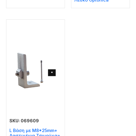
Λευκό Optonica
SKU: 069609
L Βάση με M8*25mm+
Λαστιχένια Τσιμούχα+