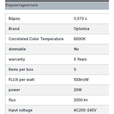
Χαρακτηριστικά
Βάρος
0,979 κ.
Brand
Optonica
Correlated Color Temperature
6000K
dimmable
No
warranty
5 Years
Items per box
5
FLUX per watt
100lm/W
power
20W
flux
2000 lm
Input voltage
AC200-240V