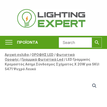
Μετάβαση
στο
περιεχόμενο
ΠΡΟΪΟΝΤΑ
Αρχική σελίδα
/
ΟΡΟΦΗΣ LED
/
Φωτιστικά
Οροφής
/
Γραμμικά Φωτιστικά Led
/ LED Γραμμικός
Κρεμαστός Ασημί Σύνδεσμος Σχήματος Χ 20W για SKU:
5471 Ψυχρό Λευκό