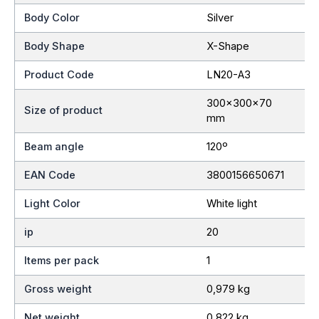
Body Color
Silver
Body Shape
X-Shape
Product Code
LN20-A3
300x300x70
Size of product
mm
Beam angle
120º
EAN Code
3800156650671
Light Color
White light
ip
20
Items per pack
1
Gross weight
0,979 kg
Net weight
0,822 kg