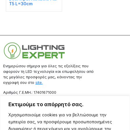
T5 L=30cm
Ενημερώσου σήμερα για όλες τις εξελίξεις που
αφορούν τη LED τεχνολογία και επωφελήσου από
τις μεγάλες προσφορές μας, κάνοντας την
εγγραφή σου στο
site.
Aριθμός Γ.Ε.ΜΗ.: 17401671000
Επικοινωνία
Εκτιμούμε το απόρρητό σας.
Ρόδου 133, Αθήνα 10443
Χρησιμοποιούμε cookies για να βελτιώσουμε την
(+30) 211 725 5427
εμπειρία σας, να προσφέρουμε προσωποποιημένες
sales@lightingexpert.gr
διαφημίσεις ή περιεχόμενο και να αναλύσουμε την