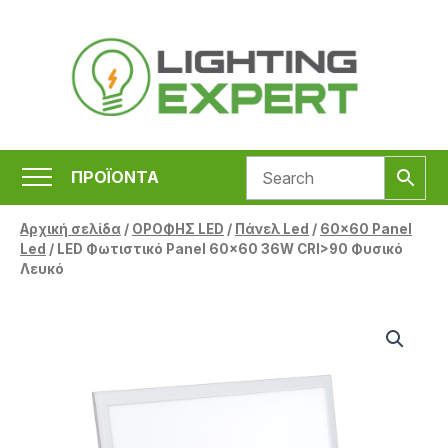
Μετάβαση
στο
περιεχόμενο
ΠΡΟΪΟΝΤΑ
Αρχική σελίδα
/
ΟΡΟΦΗΣ LED
/
Πάνελ Led
/
60x60 Panel
Led
/ LED Φωτιστικό Panel 60×60 36W CRI>90 Φυσικό
Λευκό