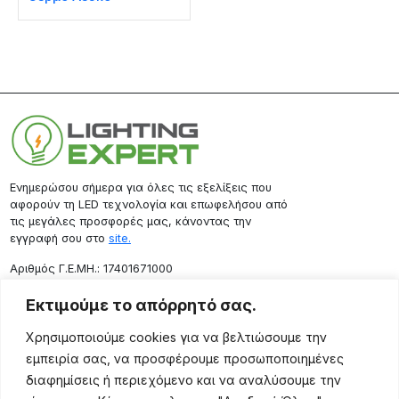
Ενημερώσου σήμερα για όλες τις εξελίξεις που
αφορούν τη LED τεχνολογία και επωφελήσου από
τις μεγάλες προσφορές μας, κάνοντας την
εγγραφή σου στο
site.
Aριθμός Γ.Ε.ΜΗ.: 17401671000
Επικοινωνία
Εκτιμούμε το απόρρητό σας.
Ρόδου 133, Αθήνα 10443
Χρησιμοποιούμε cookies για να βελτιώσουμε την
(+30) 211 725 5427
εμπειρία σας, να προσφέρουμε προσωποποιημένες
sales@lightingexpert.gr
διαφημίσεις ή περιεχόμενο και να αναλύσουμε την