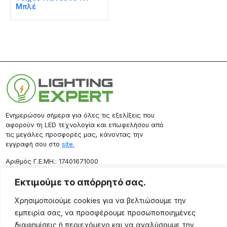
Μπλέ
Ενημερώσου σήμερα για όλες τις εξελίξεις που
αφορούν τη LED τεχνολογία και επωφελήσου από
τις μεγάλες προσφορές μας, κάνοντας την
εγγραφή σου στο
site.
Aριθμός Γ.Ε.ΜΗ.: 17401671000
Επικοινωνία
Εκτιμούμε το απόρρητό σας.
Ρόδου 133, Αθήνα 10443
Χρησιμοποιούμε cookies για να βελτιώσουμε την
(+30) 211 725 5427
εμπειρία σας, να προσφέρουμε προσωποποιημένες
sales@lightingexpert.gr
διαφημίσεις ή περιεχόμενο και να αναλύσουμε την