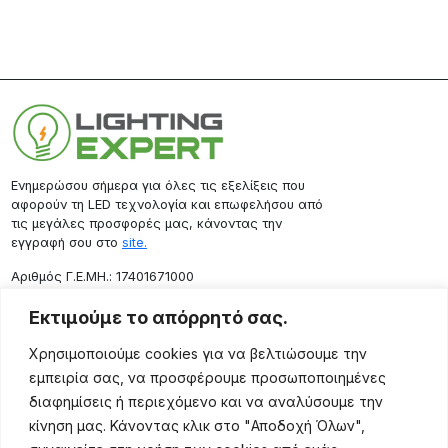
Ενημερώσου σήμερα για όλες τις εξελίξεις που
αφορούν τη LED τεχνολογία και επωφελήσου από
τις μεγάλες προσφορές μας, κάνοντας την
εγγραφή σου στο
site.
Aριθμός Γ.Ε.ΜΗ.: 17401671000
Επικοινωνία
Εκτιμούμε το απόρρητό σας.
Ρόδου 133, Αθήνα 10443
Χρησιμοποιούμε cookies για να βελτιώσουμε την
(+30) 211 725 5427
εμπειρία σας, να προσφέρουμε προσωποποιημένες
sales@lightingexpert.gr
διαφημίσεις ή περιεχόμενο και να αναλύσουμε την
κίνηση μας. Κάνοντας κλικ στο "Αποδοχή Όλων",