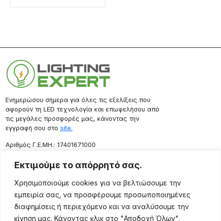
Ενημερώσου σήμερα για όλες τις εξελίξεις που
αφορούν τη LED τεχνολογία και επωφελήσου από
τις μεγάλες προσφορές μας, κάνοντας την
εγγραφή σου στο
site.
Aριθμός Γ.Ε.ΜΗ.: 17401671000
Επικοινωνία
Εκτιμούμε το απόρρητό σας.
Ρόδου 133, Αθήνα 10443
Χρησιμοποιούμε cookies για να βελτιώσουμε την
(+30) 211 725 5427
εμπειρία σας, να προσφέρουμε προσωποποιημένες
sales@lightingexpert.gr
διαφημίσεις ή περιεχόμενο και να αναλύσουμε την
κίνηση μας. Κάνοντας κλικ στο "Αποδοχή Όλων",