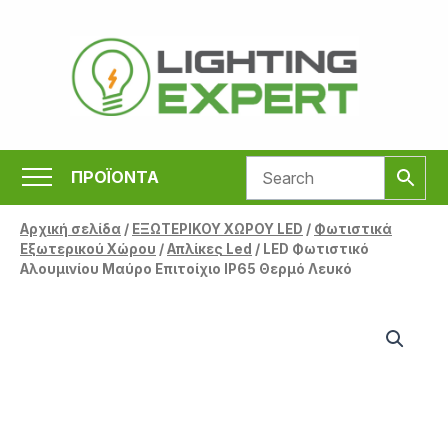
Μετάβαση
στο
περιεχόμενο
ΠΡΟΪΟΝΤΑ
Αρχική σελίδα
/
ΕΞΩΤΕΡΙΚΟΥ ΧΩΡΟΥ LED
/
Φωτιστικά
Εξωτερικού Χώρου
/
Απλίκες Led
/ LED Φωτιστικό
Αλουμινίου Μαύρο Επιτοίχιο IP65 Θερμό Λευκό