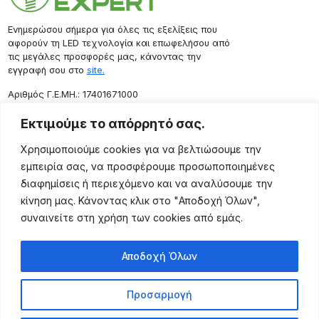
Ενημερώσου σήμερα για όλες τις εξελίξεις που
αφορούν τη LED τεχνολογία και επωφελήσου από
τις μεγάλες προσφορές μας, κάνοντας την
εγγραφή σου στο
site.
Aριθμός Γ.Ε.ΜΗ.: 17401671000
Επικοινωνία
Εκτιμούμε το απόρρητό σας.
Ρόδου 133, Αθήνα 10443
Χρησιμοποιούμε cookies για να βελτιώσουμε την
(+30) 211 725 5427
εμπειρία σας, να προσφέρουμε προσωποποιημένες
sales@lightingexpert.gr
διαφημίσεις ή περιεχόμενο και να αναλύσουμε την
κίνηση μας. Κάνοντας κλικ στο "Αποδοχή Όλων",
συναινείτε στη χρήση των cookies από εμάς.
Χρήσιμες Σελίδες
Αποδοχή Όλων
Ο Λογαριασμός μου
Προϊόντα
Προσαρμογή
Όροι Χρήσης
Τρόποι Αποστολής