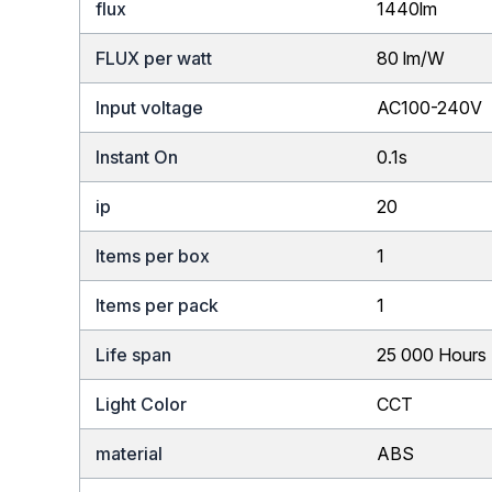
flux
1440lm
FLUX per watt
80 lm/W
Input voltage
AC100-240V
Instant On
0.1s
ip
20
Items per box
1
Items per pack
1
Life span
25 000 Hours
Light Color
CCT
material
ABS