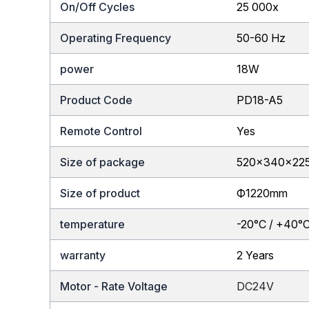
On/Off Cycles
25 000x
Operating Frequency
50-60 Hz
power
18W
Product Code
PD18-A5
Remote Control
Yes
Size of package
520x340x22
Size of product
Ф1220mm
temperature
-20°C / +40°
warranty
2 Years
Motor - Rate Voltage
DC24V