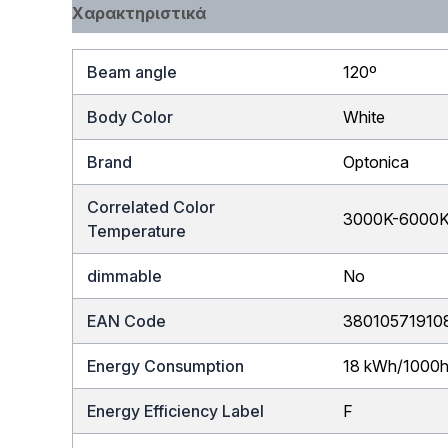
Χαρακτηριστικά
Beam angle
120º
Body Color
White
Brand
Optonica
Correlated Color
3000K-6000
Temperature
dimmable
No
EAN Code
38010571910
Energy Consumption
18 kWh/1000
Energy Efficiency Label
F