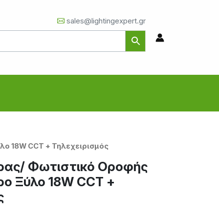
sales@lightingexpert.gr
λο 18W CCT + Τηλεχειρισμός
ρας/ Φωτιστικό Οροφής
ρο Ξύλο 18W CCT +
ς