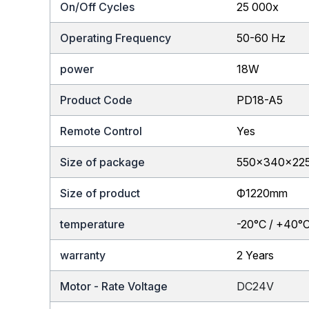
On/Off Cycles
25 000x
Operating Frequency
50-60 Hz
power
18W
Product Code
PD18-A5
Remote Control
Yes
Size of package
550x340x22
Size of product
Ф1220mm
temperature
-20°C / +40°
warranty
2 Years
Motor - Rate Voltage
DC24V