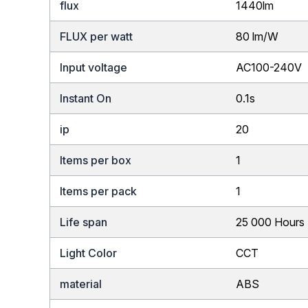
flux
1440lm
FLUX per watt
80 lm/W
Input voltage
AC100-240V
Instant On
0.1s
ip
20
Items per box
1
Items per pack
1
Life span
25 000 Hours
Light Color
CCT
material
ABS