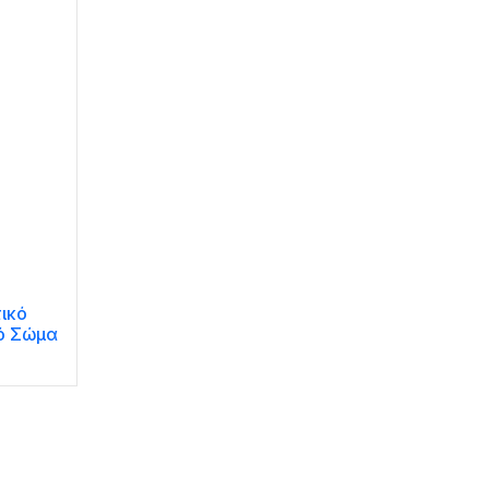
ικό
ό Σώμα