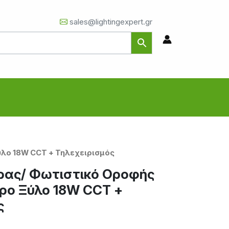
sales@lightingexpert.gr
λο 18W CCT + Τηλεχειρισμός
ρας/ Φωτιστικό Οροφής
ρο Ξύλο 18W CCT +
ς