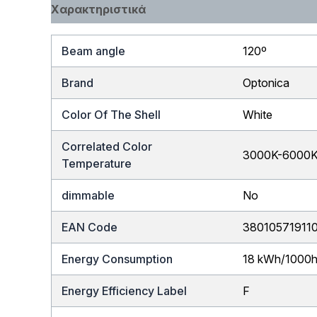
Χαρακτηριστικά
Beam angle
120º
Brand
Optonica
Color Of The Shell
White
Correlated Color
3000K-6000
Temperature
dimmable
No
EAN Code
38010571911
Energy Consumption
18 kWh/1000
Energy Efficiency Label
F