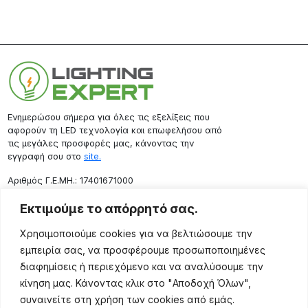
Ενημερώσου σήμερα για όλες τις εξελίξεις που
αφορούν τη LED τεχνολογία και επωφελήσου από
τις μεγάλες προσφορές μας, κάνοντας την
εγγραφή σου στο
site.
Aριθμός Γ.Ε.ΜΗ.: 17401671000
Επικοινωνία
Εκτιμούμε το απόρρητό σας.
Ρόδου 133, Αθήνα 10443
Χρησιμοποιούμε cookies για να βελτιώσουμε την
(+30) 211 725 5427
εμπειρία σας, να προσφέρουμε προσωποποιημένες
sales@lightingexpert.gr
διαφημίσεις ή περιεχόμενο και να αναλύσουμε την
κίνηση μας. Κάνοντας κλικ στο "Αποδοχή Όλων",
συναινείτε στη χρήση των cookies από εμάς.