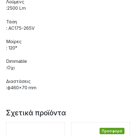
Λούμενς
:2500 Lm
Τάση
: AC175-265V
Μοίρες
: 120°
Dimmable
:Οχι
Διαστάσεις
:ф460×70 mm
Σχετικά προϊόντα
Προσφορά