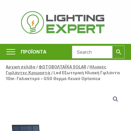
Μετάβαση
στο
περιεχόμενο
ΠΡΟΪΟΝΤΑ
Αρχική σελίδα
/
ΦΩΤΟΒΟΛΤΑΪΚΑ SOLAR
/
Ηλιακές
Γιρλάντες Κρεμαστά
/ Led Εξωτερική Ηλιακή Γιρλάντα
10m- Γαλακτερό – G50 Θερμό Λευκό Optonica