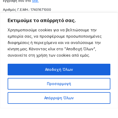
εγγραφή σου στο
site.
Aριθμός Γ.Ε.ΜΗ.: 17401671000
Επικοινωνία
Εκτιμούμε το απόρρητό σας.
Ρόδου 133, Αθήνα 10443
Χρησιμοποιούμε cookies για να βελτιώσουμε την
(+30) 211 725 5427
εμπειρία σας, να προσφέρουμε προσωποποιημένες
sales@lightingexpert.gr
διαφημίσεις ή περιεχόμενο και να αναλύσουμε την
κίνηση μας. Κάνοντας κλικ στο "Αποδοχή Όλων",
συναινείτε στη χρήση των cookies από εμάς.
Χρήσιμες Σελίδες
Αποδοχή Όλων
Ο Λογαριασμός μου
Προϊόντα
Προσαρμογή
Όροι Χρήσης
Τρόποι Αποστολής
Απόρριψη Όλων
Τρόποι Πληρωμής
Πολιτική Επιστροφής