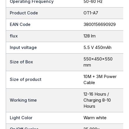
Operating Frequency
50-60 Hz
Product Code
OT1-A7
EAN Code
3800156690929
flux
128 lm
Input voltage
5.5 V 450mAh
550x450x550
Size of Box
mm
10M + 3M Power
Size of product
Cable
12-16 Hours /
Working time
Charging 8-10
Hours
Light Color
Warm white