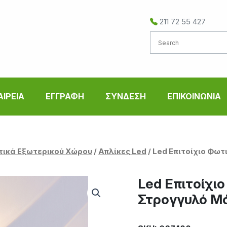
211 72 55 427
ΑΙΡΕΙΑ
ΕΓΓΡΑΦΗ
ΣΥΝΔΕΣΗ
ΕΠΙΚΟΙΝΩΝΙΑ
τικά Εξωτερικού Χώρου
/
Απλίκες Led
/ ‎Led Επιτοίχιο Φω
‎Led Επιτοίχι
Στρογγυλό Μ