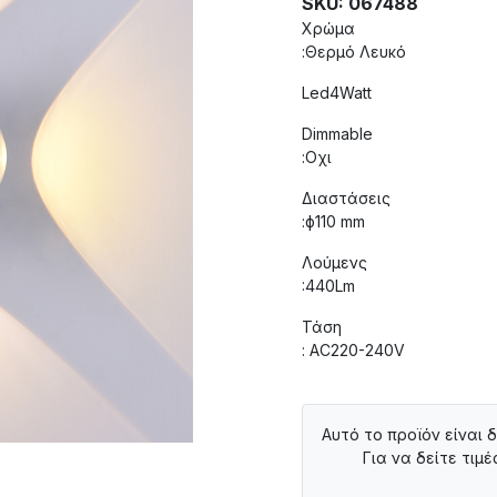
SKU: 067488
Χρώμα
:Θερμό Λευκό
Led4Watt
Dimmable
:Οχι
Διαστάσεις
:ф110 mm
Λούμενς
:440Lm
Τάση
: AC220-240V
Αυτό το προϊόν είναι 
Για να δείτε τιμέ