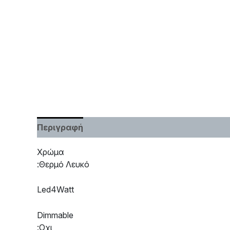
Περιγραφή
Χαρακτηριστικά
Χρώμα
:Θερμό Λευκό
Led4Watt
Dimmable
:Οχι