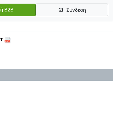
ή B2B
Σύνδεση
ET