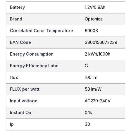
Battery
1.2V/0.8Ah
Brand
Optonica
Correlated Color Temperature
6000K
EAN Code
3800156672239
Energy Consumption
2 kWh/1000h
Energy Efficiency Label
G
flux
100 lm
FLUX per watt
50 lm/W
Input voltage
AC220-240V
Instant On
0.1s
ip
30