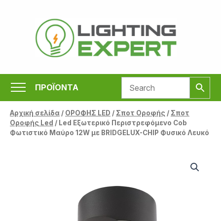
Μετάβαση
στο
περιεχόμενο
ΠΡΟΪΟΝΤΑ
Αρχική σελίδα
/
ΟΡΟΦΗΣ LED
/
Σποτ Οροφής
/
Σποτ
Οροφής Led
/ Led Εξωτερικό Περιστρεφόμενο Cob
Φωτιστικό Μαύρο 12W με BRIDGELUX-CHIP Φυσικό Λευκό