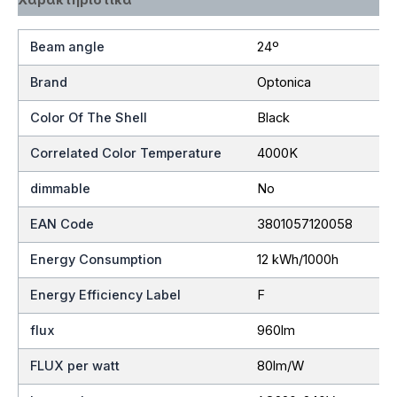
Beam angle
24º
Brand
Optonica
Color Of The Shell
Black
Correlated Color Temperature
4000K
dimmable
No
EAN Code
3801057120058
Energy Consumption
12 kWh/1000h
Energy Efficiency Label
F
flux
960lm
FLUX per watt
80lm/W