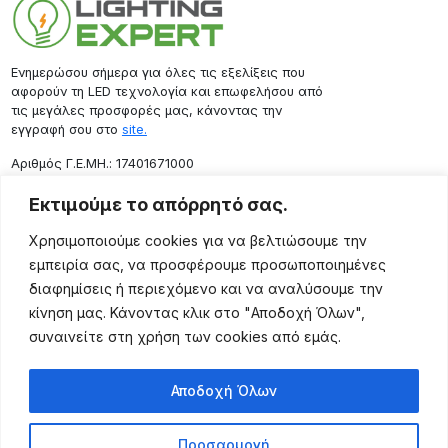
Ενημερώσου σήμερα για όλες τις εξελίξεις που
αφορούν τη LED τεχνολογία και επωφελήσου από
τις μεγάλες προσφορές μας, κάνοντας την
εγγραφή σου στο
site.
Aριθμός Γ.Ε.ΜΗ.: 17401671000
Επικοινωνία
Εκτιμούμε το απόρρητό σας.
Ρόδου 133, Αθήνα 10443
Χρησιμοποιούμε cookies για να βελτιώσουμε την
(+30) 211 725 5427
εμπειρία σας, να προσφέρουμε προσωποποιημένες
sales@lightingexpert.gr
διαφημίσεις ή περιεχόμενο και να αναλύσουμε την
κίνηση μας. Κάνοντας κλικ στο "Αποδοχή Όλων",
συναινείτε στη χρήση των cookies από εμάς.
Χρήσιμες Σελίδες
Αποδοχή Όλων
Ο Λογαριασμός μου
Προϊόντα
Προσαρμογή