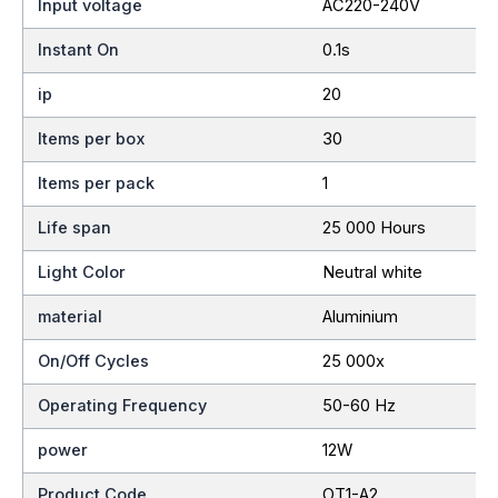
Input voltage
AC220-240V
Instant On
0.1s
ip
20
Items per box
30
Items per pack
1
Life span
25 000 Hours
Light Color
Neutral white
material
Aluminium
On/Off Cycles
25 000x
Operating Frequency
50-60 Hz
power
12W
Product Code
OT1-A2