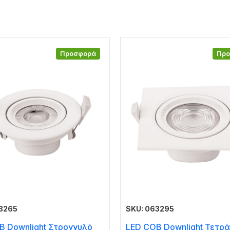
Προσφορά
Πρ
3265
SKU: 063295
B Downlight Στρογγυλό
LED COB Downlight Τετρ