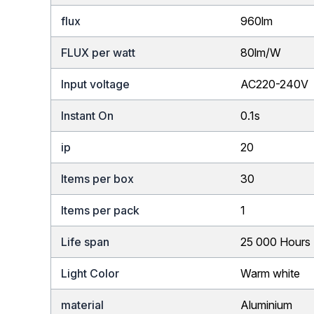
flux
960lm
FLUX per watt
80lm/W
Input voltage
AC220-240V
Instant On
0.1s
ip
20
Items per box
30
Items per pack
1
Life span
25 000 Hours
Light Color
Warm white
material
Aluminium