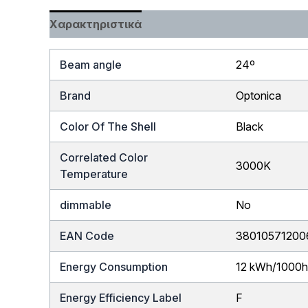
Χαρακτηριστικά
Beam angle
24º
Brand
Optonica
Color Of The Shell
Black
Correlated Color
3000K
Temperature
dimmable
No
EAN Code
38010571200
Energy Consumption
12 kWh/1000
Energy Efficiency Label
F