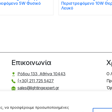
ρεφόμενο 5W Φυσικό
Περιστρεφόμενο 10W Θε
Λευκό
Επικοινωνία
Χ
Ρόδου 133, Αθήνα 10443
Ο 
(+30) 211 725 5427
Πρ
sales@lightingexpert.gr
Όρ
Τρ
Τρ
σας, να προσφέρουμε προσωποποιημένες
Πο