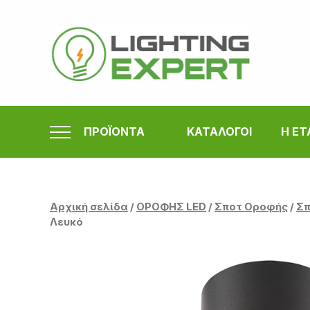
Μετάβαση
στο
περιεχόμενο
ΠΡΟΪΟΝΤΑ
ΚΑΤΑΛΟΓΟΙ
Η ΕΤ
Αρχική σελίδα
/
ΟΡΟΦΗΣ LED
/
Σποτ Οροφής
/
Σπ
Λευκό