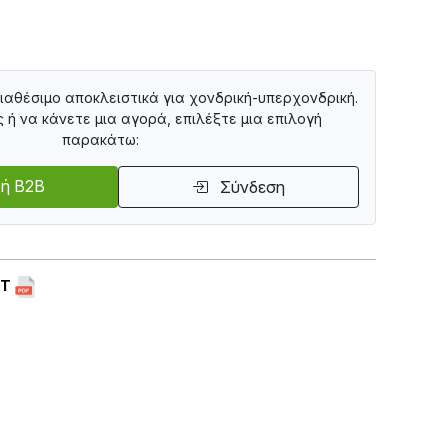
διαθέσιμο αποκλειστικά για χονδρική-υπερχονδρική.
ς ή να κάνετε μια αγορά, επιλέξτε μια επιλογή
παρακάτω:
ή B2B
Σύνδεση
ET