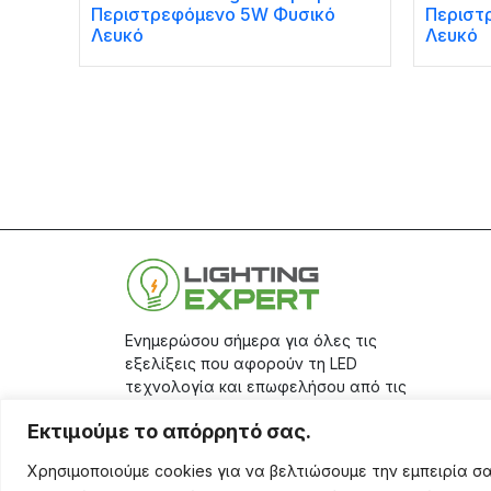
Περιστρεφόμενο 5W Φυσικό
Περιστ
Λευκό
Λευκό
Ενημερώσου σήμερα για όλες τις
εξελίξεις που αφορούν τη LED
τεχνολογία και επωφελήσου από τις
μεγάλες προσφορές μας, κάνοντας
Εκτιμούμε το απόρρητό σας.
την εγγραφή σου στο
site.
Χρησιμοποιούμε cookies για να βελτιώσουμε την εμπειρία 
Aριθμός Γ.Ε.ΜΗ.: 17401671000