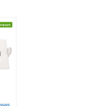
οσφορά
άγωνο