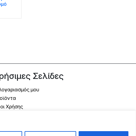
ρμό
ρήσιμες Σελίδες
Λογαριασμός μου
οϊόντα
οι Χρήσης
όποι Αποστολής
όποι Πληρωμής
λιτική Επιστροφής