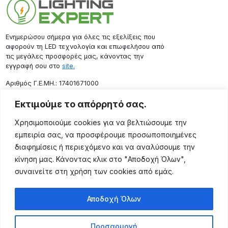
Ενημερώσου σήμερα για όλες τις εξελίξεις που
αφορούν τη LED τεχνολογία και επωφελήσου από
τις μεγάλες προσφορές μας, κάνοντας την
εγγραφή σου στο
site.
Aριθμός Γ.Ε.ΜΗ.: 17401671000
Επικοινωνία
Εκτιμούμε το απόρρητό σας.
Ρόδου 133, Αθήνα 10443
Χρησιμοποιούμε cookies για να βελτιώσουμε την
(+30) 211 725 5427
εμπειρία σας, να προσφέρουμε προσωποποιημένες
sales@lightingexpert.gr
διαφημίσεις ή περιεχόμενο και να αναλύσουμε την
κίνηση μας. Κάνοντας κλικ στο "Αποδοχή Όλων",
συναινείτε στη χρήση των cookies από εμάς.
Χρήσιμες Σελίδες
Αποδοχή Όλων
Ο Λογαριασμός μου
Προϊόντα
Προσαρμογή