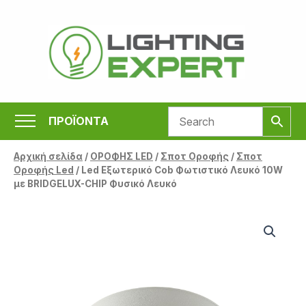
Μετάβαση
στο
περιεχόμενο
ΠΡΟΪΟΝΤΑ
Αρχική σελίδα
/
ΟΡΟΦΗΣ LED
/
Σποτ Οροφής
/
Σποτ
Οροφής Led
/ Led Εξωτερικό Cob Φωτιστικό Λευκό 10W
με BRIDGELUX-CHIP Φυσικό Λευκό