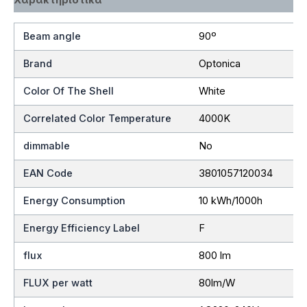
Beam angle
90º
Brand
Optonica
Color Of The Shell
White
Correlated Color Temperature
4000K
dimmable
No
EAN Code
3801057120034
Energy Consumption
10 kWh/1000h
Energy Efficiency Label
F
flux
800 lm
FLUX per watt
80lm/W