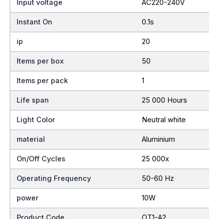
Input voltage
AC220-240V
Instant On
0.1s
ip
20
Items per box
50
Items per pack
1
Life span
25 000 Hours
Light Color
Neutral white
material
Aluminium
On/Off Cycles
25 000x
Operating Frequency
50-60 Hz
power
10W
Product Code
OT1-A2