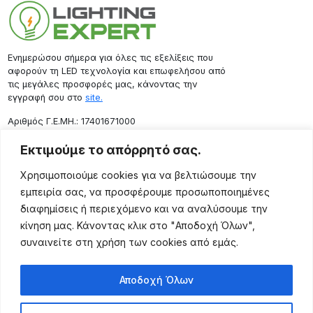
Ενημερώσου σήμερα για όλες τις εξελίξεις που
αφορούν τη LED τεχνολογία και επωφελήσου από
τις μεγάλες προσφορές μας, κάνοντας την
εγγραφή σου στο
site.
Aριθμός Γ.Ε.ΜΗ.: 17401671000
Επικοινωνία
Εκτιμούμε το απόρρητό σας.
Ρόδου 133, Αθήνα 10443
Χρησιμοποιούμε cookies για να βελτιώσουμε την
(+30) 211 725 5427
εμπειρία σας, να προσφέρουμε προσωποποιημένες
sales@lightingexpert.gr
διαφημίσεις ή περιεχόμενο και να αναλύσουμε την
κίνηση μας. Κάνοντας κλικ στο "Αποδοχή Όλων",
συναινείτε στη χρήση των cookies από εμάς.
Χρήσιμες Σελίδες
Αποδοχή Όλων
Ο Λογαριασμός μου
Προϊόντα