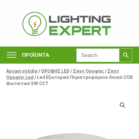
Μετάβαση
στο
περιεχόμενο
ΠΡΟΪΟΝΤΑ
Αρχική σελίδα
/
ΟΡΟΦΗΣ LED
/
Σποτ Οροφής
/
Σποτ
Οροφής Led
/ Led Εξωτερικό Περιστρεφόμενο Λευκό COB
Φωτιστικό 5W CCT