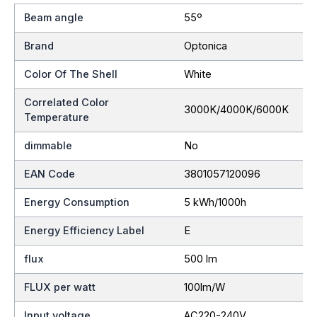
Beam angle
55º
Brand
Optonica
Color Of The Shell
White
Correlated Color
3000K/4000K/6000K
Temperature
dimmable
No
EAN Code
3801057120096
Energy Consumption
5 kWh/1000h
Energy Efficiency Label
E
flux
500 lm
FLUX per watt
100lm/W
Input voltage
AC220-240V