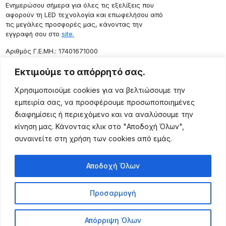
Ενημερώσου σήμερα για όλες τις εξελίξεις που
αφορούν τη LED τεχνολογία και επωφελήσου από
τις μεγάλες προσφορές μας, κάνοντας την
εγγραφή σου στο
site.
Aριθμός Γ.Ε.ΜΗ.: 17401671000
Επικοινωνία
Εκτιμούμε το απόρρητό σας.
Ρόδου 133, Αθήνα 10443
Χρησιμοποιούμε cookies για να βελτιώσουμε την
(+30) 211 725 5427
εμπειρία σας, να προσφέρουμε προσωποποιημένες
sales@lightingexpert.gr
διαφημίσεις ή περιεχόμενο και να αναλύσουμε την
κίνηση μας. Κάνοντας κλικ στο "Αποδοχή Όλων",
συναινείτε στη χρήση των cookies από εμάς.
Χρήσιμες Σελίδες
Αποδοχή Όλων
Ο Λογαριασμός μου
Προϊόντα
Προσαρμογή
Όροι Χρήσης
Τρόποι Αποστολής
Απόρριψη Όλων
Τρόποι Πληρωμής