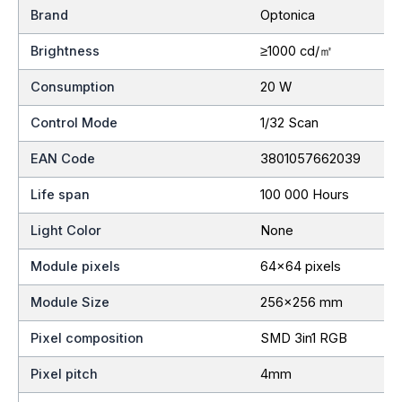
Brand
Optonica
Brightness
≥1000 cd/㎡
Consumption
20 W
Control Mode
1/32 Scan
EAN Code
3801057662039
Life span
100 000 Hours
Light Color
None
Module pixels
64×64 pixels
Module Size
256×256 mm
Pixel composition
SMD 3in1 RGB
Pixel pitch
4mm