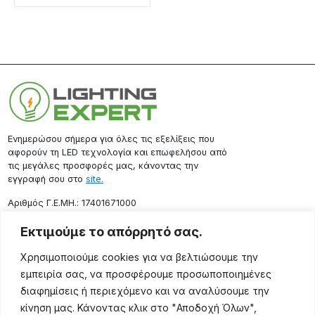
Ενημερώσου σήμερα για όλες τις εξελίξεις που
αφορούν τη LED τεχνολογία και επωφελήσου από
τις μεγάλες προσφορές μας, κάνοντας την
εγγραφή σου στο
site.
Aριθμός Γ.Ε.ΜΗ.: 17401671000
Επικοινωνία
Εκτιμούμε το απόρρητό σας.
Ρόδου 133, Αθήνα 10443
Χρησιμοποιούμε cookies για να βελτιώσουμε την
(+30) 211 725 5427
εμπειρία σας, να προσφέρουμε προσωποποιημένες
sales@lightingexpert.gr
διαφημίσεις ή περιεχόμενο και να αναλύσουμε την
κίνηση μας. Κάνοντας κλικ στο "Αποδοχή Όλων",