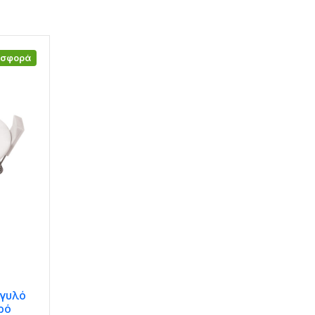
οσφορά
γγυλό
ρό