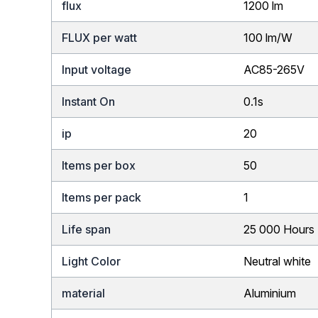
flux
1200 lm
FLUX per watt
100 lm/W
Input voltage
AC85-265V
Instant On
0.1s
ip
20
Items per box
50
Items per pack
1
Life span
25 000 Hours
Light Color
Neutral white
material
Aluminium