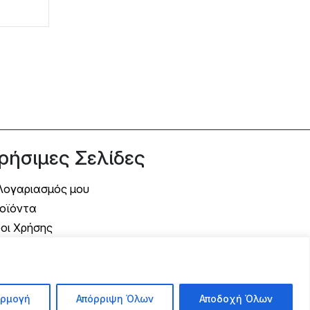
ρήσιμες Σελίδες
Λογαριασμός μου
οϊόντα
οι Χρήσης
όποι Αποστολής
όποι Πληρωμής
λιτική Επιστροφής
ρμογή
Απόρριψη Όλων
Αποδοχή Όλων