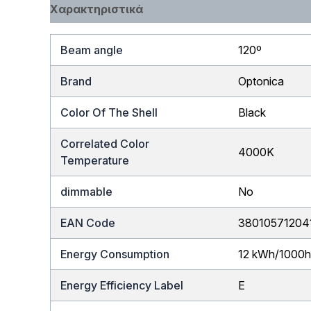
Χαρακτηριστικά
Beam angle
120º
Brand
Optonica
Color Of The Shell
Black
Correlated Color
4000K
Temperature
dimmable
No
EAN Code
38010571204
Energy Consumption
12 kWh/1000
Energy Efficiency Label
E