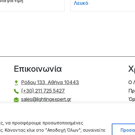
νία για τιμή
Λευκό
Επικοινωνία
Χ
Ρόδου 133, Αθήνα 10443
Ο 
(+30) 211 725 5427
Πρ
sales@lightingexpert.gr
Όρ
Τρ
Τρ
σας, να προσφέρουμε προσωποποιημένες
Πο
ας. Κάνοντας κλικ στο "Αποδοχή Όλων", συναινείτε
Προσα