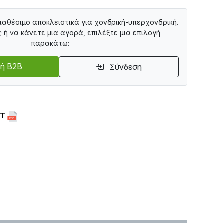
διαθέσιμο αποκλειστικά για χονδρική-υπερχονδρική.
ς ή να κάνετε μια αγορά, επιλέξτε μια επιλογή
παρακάτω:
ή B2B
Σύνδεση
ET