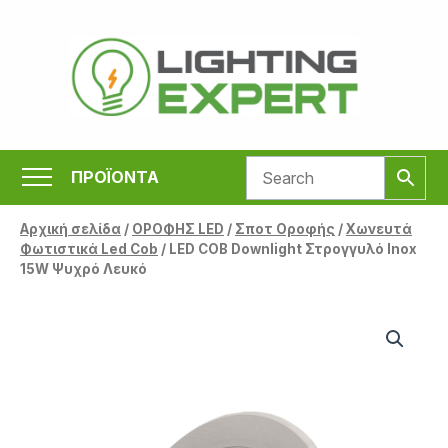
Μετάβαση
στο
περιεχόμενο
ΠΡΟΪΟΝΤΑ
Αρχική σελίδα
/
ΟΡΟΦΗΣ LED
/
Σποτ Οροφής
/
Χωνευτά
Φωτιστικά Led Cob
/ LED COB Downlight Στρογγυλό Inox
15W Ψυχρό Λευκό