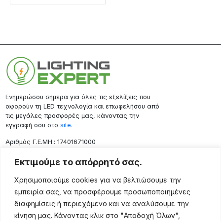
Ενημερώσου σήμερα για όλες τις εξελίξεις που
αφορούν τη LED τεχνολογία και επωφελήσου από
τις μεγάλες προσφορές μας, κάνοντας την
εγγραφή σου στο
site.
Aριθμός Γ.Ε.ΜΗ.: 17401671000
Επικοινωνία
Εκτιμούμε το απόρρητό σας.
Ρόδου 133, Αθήνα 10443
Χρησιμοποιούμε cookies για να βελτιώσουμε την
(+30) 211 725 5427
εμπειρία σας, να προσφέρουμε προσωποποιημένες
sales@lightingexpert.gr
διαφημίσεις ή περιεχόμενο και να αναλύσουμε την
κίνηση μας. Κάνοντας κλικ στο "Αποδοχή Όλων",