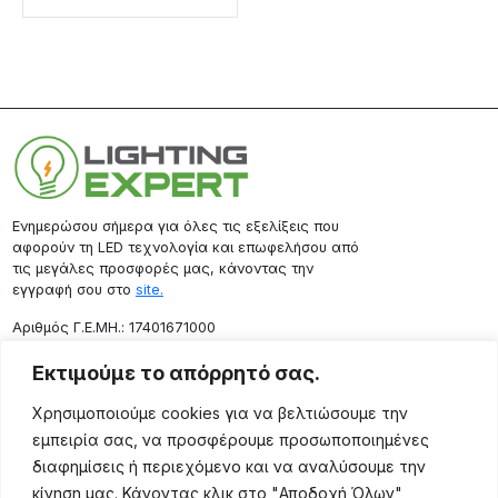
Ενημερώσου σήμερα για όλες τις εξελίξεις που
αφορούν τη LED τεχνολογία και επωφελήσου από
τις μεγάλες προσφορές μας, κάνοντας την
εγγραφή σου στο
site.
Aριθμός Γ.Ε.ΜΗ.: 17401671000
Επικοινωνία
Εκτιμούμε το απόρρητό σας.
Ρόδου 133, Αθήνα 10443
Χρησιμοποιούμε cookies για να βελτιώσουμε την
(+30) 211 725 5427
εμπειρία σας, να προσφέρουμε προσωποποιημένες
sales@lightingexpert.gr
διαφημίσεις ή περιεχόμενο και να αναλύσουμε την
κίνηση μας. Κάνοντας κλικ στο "Αποδοχή Όλων",