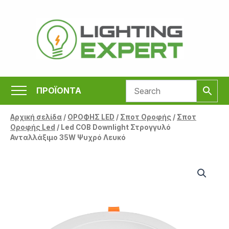
Μετάβαση
στο
περιεχόμενο
ΠΡΟΪΟΝΤΑ
Αρχική σελίδα
/
ΟΡΟΦΗΣ LED
/
Σποτ Οροφής
/
Σποτ
Οροφής Led
/ Led COB Downlight Στρογγυλό
Ανταλλάξιμο 35W Ψυχρό Λευκό