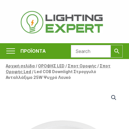
Μετάβαση
στο
περιεχόμενο
ΠΡΟΪΟΝΤΑ
Αρχική σελίδα
/
ΟΡΟΦΗΣ LED
/
Σποτ Οροφής
/
Σποτ
Οροφής Led
/ Led COB Downlight Στρογγυλό
Ανταλλάξιμο 25W Ψυχρό Λευκό