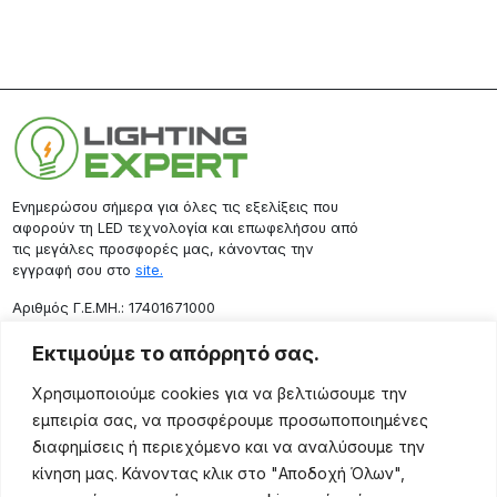
Ενημερώσου σήμερα για όλες τις εξελίξεις που
αφορούν τη LED τεχνολογία και επωφελήσου από
τις μεγάλες προσφορές μας, κάνοντας την
εγγραφή σου στο
site.
Aριθμός Γ.Ε.ΜΗ.: 17401671000
Επικοινωνία
Εκτιμούμε το απόρρητό σας.
Ρόδου 133, Αθήνα 10443
Χρησιμοποιούμε cookies για να βελτιώσουμε την
(+30) 211 725 5427
εμπειρία σας, να προσφέρουμε προσωποποιημένες
sales@lightingexpert.gr
διαφημίσεις ή περιεχόμενο και να αναλύσουμε την
κίνηση μας. Κάνοντας κλικ στο "Αποδοχή Όλων",