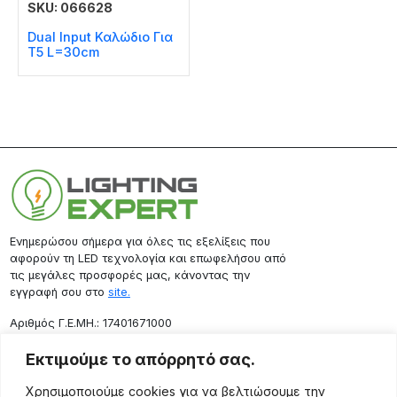
SKU: 066628
Dual Input Καλώδιο Για
T5 L=30cm
Ενημερώσου σήμερα για όλες τις εξελίξεις που
αφορούν τη LED τεχνολογία και επωφελήσου από
τις μεγάλες προσφορές μας, κάνοντας την
εγγραφή σου στο
site.
Aριθμός Γ.Ε.ΜΗ.: 17401671000
Επικοινωνία
Εκτιμούμε το απόρρητό σας.
Ρόδου 133, Αθήνα 10443
Χρησιμοποιούμε cookies για να βελτιώσουμε την