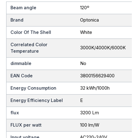
Beam angle
120º
Brand
Optonica
Color Of The Shell
White
Correlated Color
3000K/4000K/6000K
Temperature
dimmable
No
EAN Code
3800156629400
Energy Consumption
32 kWh/1000h
Energy Efficiency Label
E
flux
3200 Lm
FLUX per watt
100 lm/W
Input voltage
AC220-240V