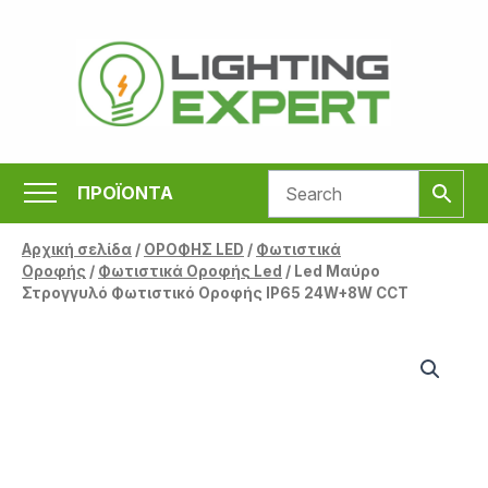
Μετάβαση
στο
περιεχόμενο
ΠΡΟΪΟΝΤΑ
Αρχική σελίδα
/
ΟΡΟΦΗΣ LED
/
Φωτιστικά
Οροφής
/
Φωτιστικά Οροφής Led
/ Led Μαύρο
Στρογγυλό Φωτιστικό Οροφής IP65 24W+8W CCT