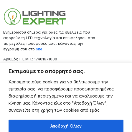
Ενημερώσου σήμερα για όλες τις εξελίξεις που
αφορούν τη LED τεχνολογία και επωφελήσου από
τις μεγάλες προσφορές μας, κάνοντας την
εγγραφή σου στο
site.
Aριθμός Γ.Ε.ΜΗ.: 17401671000
Επικοινωνία
Εκτιμούμε το απόρρητό σας.
Ρόδου 133, Αθήνα 10443
Χρησιμοποιούμε cookies για να βελτιώσουμε την
(+30) 211 725 5427
εμπειρία σας, να προσφέρουμε προσωποποιημένες
sales@lightingexpert.gr
διαφημίσεις ή περιεχόμενο και να αναλύσουμε την
κίνηση μας. Κάνοντας κλικ στο "Αποδοχή Όλων",
συναινείτε στη χρήση των cookies από εμάς.
Χρήσιμες Σελίδες
Αποδοχή Όλων
Ο Λογαριασμός μου