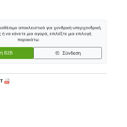
διαθέσιμο αποκλειστικά για χονδρική-υπερχονδρική.
ς ή να κάνετε μια αγορά, επιλέξτε μια επιλογή
παρακάτω:
ή B2B
Σύνδεση
ET