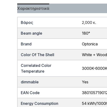
Χαρακτηριστικά
Βάρος
2,000 κ.
Beam angle
180°
Brand
Optonica
Color Of The Shell
White + Woo
Correlated Color
3000K-6000
Temperature
dimmable
Yes
EAN Code
38010571901
Energy Consumption
54 kWh/1000