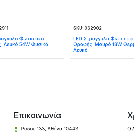
2911
SKU: 062902
ρογγυλό Φωτιστικό
LED Στρογγυλό Φωτιστικ
 Λευκό 54W Φυσικό
Οροφής Μαυρό 18W Θερ
Λευκό
Επικοινωνία
Χ
Ρόδου 133, Αθήνα 10443
Ο 