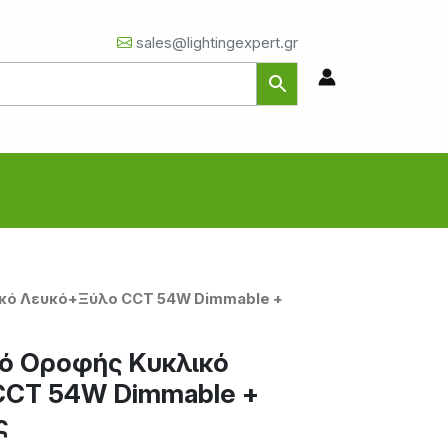
sales@lightingexpert.gr
ικό Λευκό+Ξύλο CCT 54W Dimmable +
ό Οροφής Κυκλικό
CCT 54W Dimmable +
ς