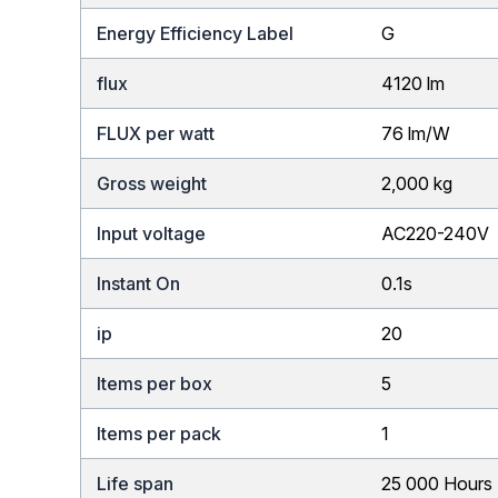
Energy Efficiency Label
G
flux
4120 lm
FLUX per watt
76 lm/W
Gross weight
2,000 kg
Input voltage
AC220-240V
Instant On
0.1s
ip
20
Items per box
5
Items per pack
1
Life span
25 000 Hours