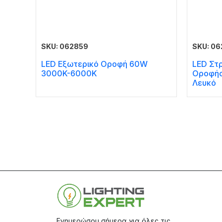
SKU: 062859
SKU: 06
LED Εξωτερικό Οροφή 60W
LED Στ
3000K-6000K
Οροφής
Λευκό
Ενημερώσου σήμερα για όλες τις