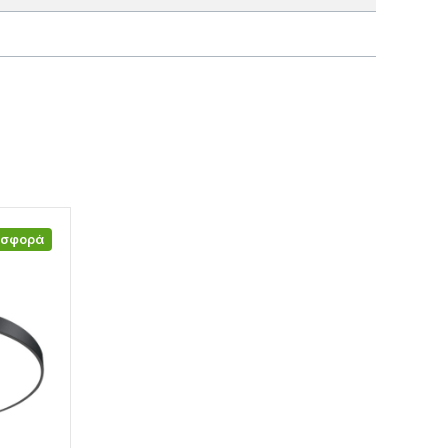
οσφορά