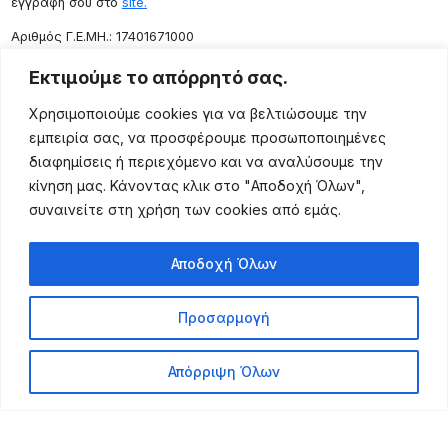
εγγραφή σου στο
site.
Aριθμός Γ.Ε.ΜΗ.: 17401671000
Επικοινωνία
Εκτιμούμε το απόρρητό σας.
Ρόδου 133, Αθήνα 10443
Χρησιμοποιούμε cookies για να βελτιώσουμε την
(+30) 211 725 5427
εμπειρία σας, να προσφέρουμε προσωποποιημένες
sales@lightingexpert.gr
διαφημίσεις ή περιεχόμενο και να αναλύσουμε την
κίνηση μας. Κάνοντας κλικ στο "Αποδοχή Όλων",
συναινείτε στη χρήση των cookies από εμάς.
Χρήσιμες Σελίδες
Αποδοχή Όλων
Ο Λογαριασμός μου
Προϊόντα
Προσαρμογή
Όροι Χρήσης
Τρόποι Αποστολής
Απόρριψη Όλων
Τρόποι Πληρωμής
Πολιτική Επιστροφής