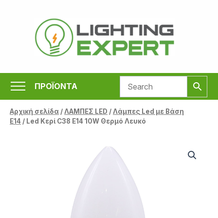
Μετάβαση
στο
περιεχόμενο
ΠΡΟΪΟΝΤΑ
Αρχική σελίδα
/
ΛΑΜΠΕΣ LED
/
Λάμπες Led με Βάση
Ε14
/ Led Κερί C38 E14 10W Θερμό Λευκό