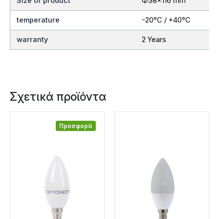
Size of product
Ф38×116 mm
temperature
-20°C / +40°C
warranty
2 Years
Σχετικά προϊόντα
Προσφορά