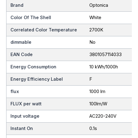
Brand
Optonica
Color Of The Shell
White
Correlated Color Temperature
2700K
dimmable
No
EAN Code
3801057114033
Energy Consumption
10 kWh/1000h
Energy Efficiency Label
F
flux
1000 lm
FLUX per watt
100lm/W
Input voltage
AC220-240V
Instant On
0.1s