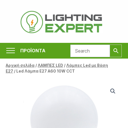
Μετάβαση
στο
περιεχόμενο
ΠΡΟΪΟΝΤΑ
Αρχική σελίδα
/
ΛΑΜΠΕΣ LED
/
Λάμπες Led με Βάση
Ε27
/ Led Λάμπα E27 A60 10W CCT