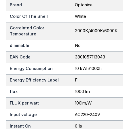
Brand
Optonica
Color Of The Shell
White
Correlated Color
3000K/4000K/6000K
Temperature
dimmable
No
EAN Code
3801057113043
Energy Consumption
10 kWh/1000h
Energy Efficiency Label
F
flux
1000 lm
FLUX per watt
100lm/W
Input voltage
AC220-240V
Instant On
0.1s