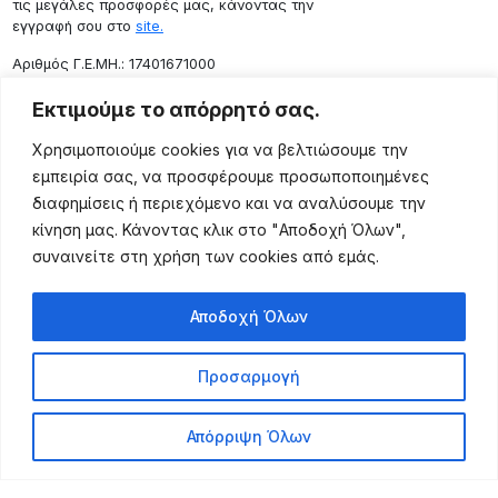
τις μεγάλες προσφορές μας, κάνοντας την
εγγραφή σου στο
site.
Aριθμός Γ.Ε.ΜΗ.: 17401671000
Επικοινωνία
Εκτιμούμε το απόρρητό σας.
Ρόδου 133, Αθήνα 10443
Χρησιμοποιούμε cookies για να βελτιώσουμε την
(+30) 211 725 5427
εμπειρία σας, να προσφέρουμε προσωποποιημένες
sales@lightingexpert.gr
διαφημίσεις ή περιεχόμενο και να αναλύσουμε την
κίνηση μας. Κάνοντας κλικ στο "Αποδοχή Όλων",
συναινείτε στη χρήση των cookies από εμάς.
Χρήσιμες Σελίδες
Αποδοχή Όλων
Ο Λογαριασμός μου
Προϊόντα
Προσαρμογή
Όροι Χρήσης
Τρόποι Αποστολής
Απόρριψη Όλων
Τρόποι Πληρωμής
Πολιτική Επιστροφής